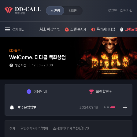
스탠템
래더템
로그인
회원가입
전체메뉴
ALL 확장팩 템
스탠 룬시세
특가밎애니참
그랜드참
디아블로 II
WelCome.
디디콜 백화상점
♥주문방법♥
2024.09.18
영업시간
12:30 ~ 23:30
8/7스탠룬시세
2026.08.07
이용안내
롤렛할인권
8/7래더룬시세
2026.08.07
♥주문방법♥
2024.09.18
8/7스탠룬시세
2026.08.07
전체
팔라전투/공격/방어
소서피참(번개/냉기/화염)