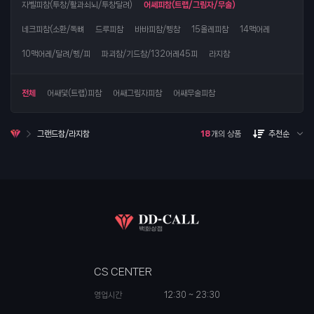
자벨피참(투창/활과쇠뇌/투창달려)
어쎄피참(트랩/그림자/무술)
네크피참(소환/독뼈
드루피참
바바피참/삥참
15올레피참
14맥어레
10맥어레/달려/삥/피
파괴참/기드참/132어레45피
라지참
전체
어쌔덫(트랩)피참
어쌔그림자피참
어쌔무술피참
그랜드참/라지참
18
개의 상품
추천순
CS CENTER
영업시간
12:30 ~ 23:30