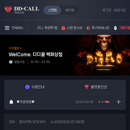
스탠템
래더템
로그인
회원가입
전체메뉴
ALL 확장팩 템
스탠 룬시세
특가밎애니참
그랜드참
디아블로 II
WelCome.
디디콜 백화상점
♥주문방법♥
2024.09.18
영업시간
12:30 ~ 23:30
8/4스탠룬시세
2026.08.04
이용안내
롤렛할인권
8/4래더룬시세
2026.08.04
♥주문방법♥
2024.09.18
8/4스탠룬시세
2026.08.04
전체
팔라전투/공격/방어
소서피참(번개/냉기/화염)