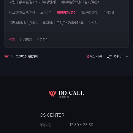
자벨피참(투창/활과쇠뇌/투창달려)
어쎄피참(트랩/그림자/무술)
네크피참(소환/독뼈
드루피참
바바피참/삥참
15올레피참
14맥어레
10맥어레/달려/삥/피
파괴참/기드참/132어레45피
라지참
전체
함성피참
함성삥참
그랜드참/라지참
5
개의 상품
추천순
CS CENTER
영업시간
12:30 ~ 23:30