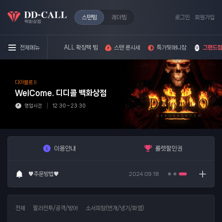
스탠템
래더템
로그인
회원가입
전체메뉴
ALL 확장팩 템
스탠 룬시세
특가밎애니참
그랜드참
디아블로 II
WelCome.
디디콜 백화상점
♥주문방법♥
2024.09.18
영업시간
12:30 ~ 23:30
8/4스탠룬시세
2026.08.04
이용안내
롤렛할인권
8/4래더룬시세
2026.08.04
♥주문방법♥
2024.09.18
8/4스탠룬시세
2026.08.04
전체
팔라전투/공격/방어
소서피참(번개/냉기/화염)