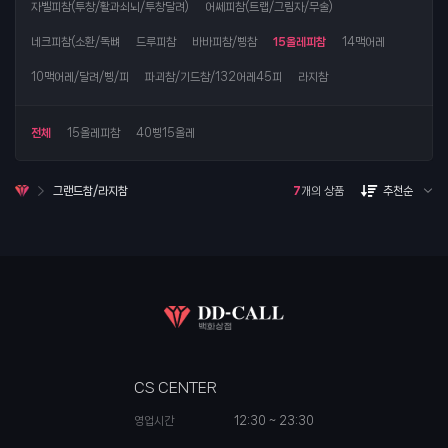
자벨피참(투창/활과쇠뇌/투창달려)
어쎄피참(트랩/그림자/무술)
네크피참(소환/독뼈
드루피참
바바피참/삥참
15올레피참
14맥어레
10맥어레/달려/삥/피
파괴참/기드참/132어레45피
라지참
전체
15올레피참
40삥15올레
그랜드참/라지참
7
개의 상품
추천순
CS CENTER
영업시간
12:30 ~ 23:30