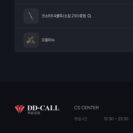
포레역병
크소664콜투/소집 290증뎀
으뜸마수
CS CENTER
영업시간
12:30 ~ 23:30