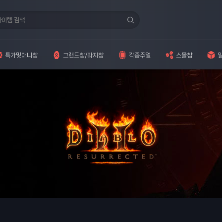
특가밎애니참
그랜드참/라지참
각종주얼
스몰참
2024.09.18
2026.08.07
2026.08.07