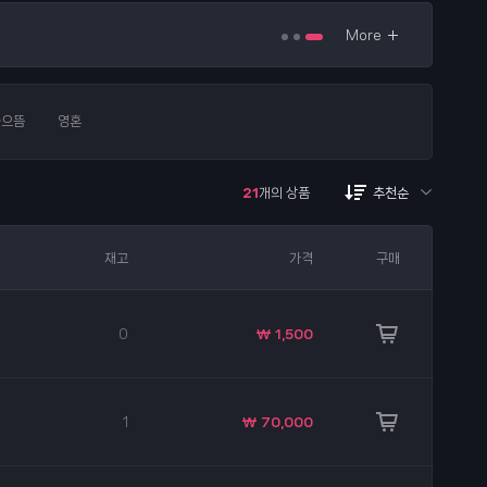
More
올으뜸
영혼
21
개의 상품
추천순
재고
가격
구매
0
₩ 1,500
1
₩ 70,000