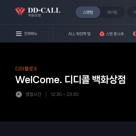
스탠템
래더템
전체메뉴
ALL 확장팩 템
스탠 룬시세
디아블로 II
WelCome.
디디콜 백화상점
♥주문방법♥
영업시간
12:30 ~ 23:30
8/7스탠룬시세
8/7래더룬시세