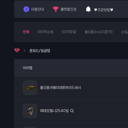
이용안내
롤렛할인권
♥주문방법♥
8/7스탠룬시세
전체
마지막소원
55깍무공
올으뜸수수(지존작)
소집
룬워드/업글템
아이템
올으뜸귀꿰미데몬하이드새시
에테강철니2540딮