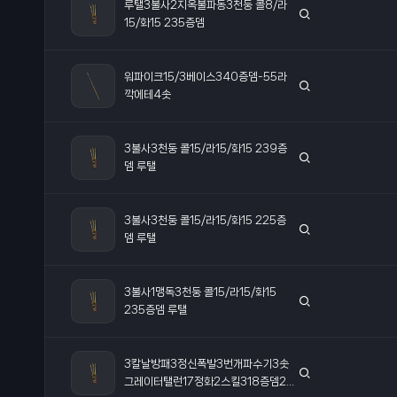
루탤3불사2지옥불파동3천둥 콜8/라
15/화15 235증뎀
워파이크15/3베이스340증뎀-55라
깍에테4솟
3불사3천둥 콜15/라15/화15 239증
뎀 루탤
3불사3천둥 콜15/라15/화15 225증
뎀 루탤
3불사1맹독3천둥 콜15/라15/화15
235증뎀 루탤
3칼날방패3정신폭발3번개파수기3솟
그레이터탤런17정화2스킬318증뎀23