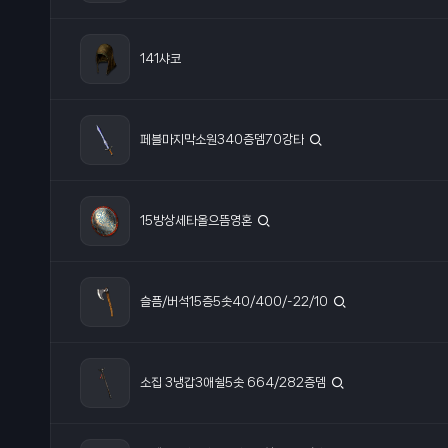
141샤코
페블마지막소원340증뎀70강타
15방상세타올으뜸영혼
슬픔/버석15증5솟40/400/-22/10
소집 3냉갑3애쉴5솟 664/282증뎀