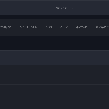
2024.09.18
2026.08.07
/콜투/콜블
모자이크/역병
업금템
업호문
직작룬세트
치료뚜껑