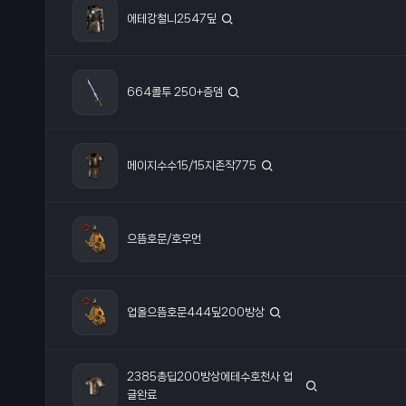
에테강철니2547딮
664콜투 250+증뎀
메이지수수15/15지존작775
으뜸호문/호우먼
업올으뜸호문444딮200방상
2385총딥200방상에테수호천사 업
글완료