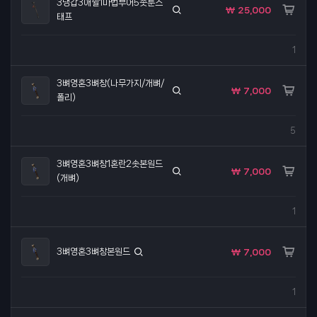
3냉갑3애쉴1마법부어5솟룬스
₩ 25,000
태프
1
3뼈영혼3뼈창(나무가지/개뼈/
₩ 7,000
폴리)
5
3뼈영혼3뼈창1혼란2솟본원드
₩ 7,000
(개뼈)
1
3뼈영혼3뼈창본원드
₩ 7,000
1