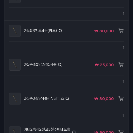
1
2속죄3천주4솟(카두)
₩ 30,000
1
2집중3축망2정화4솟
₩ 25,000
1
2집중3축망4솟카두세우스
₩ 30,000
1
에테2속죄2선고3천주에테노솟
₩ 60,000