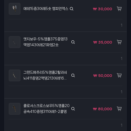
에테15증3어레5솟 챔피언액스
₩ 30,000
1
엣지보우-5%앰플375증뎀13
₩ 35,000
맥뎀143어레21파뎀2솟
1
그랜드메추리5%앰플2활과쇠
₩ 50,000
뇌411증뎀2맥뎀213어레16민
첩
1
콜로서스크로스보우5%앰플20
₩ 80,000
공속410증뎀311어레1-2콜뎀
1