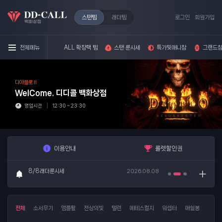
스탠템
래더템
로그인
회원가입
전체메뉴
ALL 확장팩 템
스탠 룬시세
특가밎애니참
그랜드참
디아블로 II
WelCome.
디디콜 백화상점
♥주문방법♥
2024.09.18
영업시간
12:30 ~ 23:30
8/8스탠룬시세
2026.08.08
이용안내
롤렛할인권
8/8래더룬시세
2026.08.08
♥주문방법♥
2024.09.18
8/8스탠룬시세
2026.08.08
전체
소서무기
앰플활
천상의빛
탤런
에테스컬지
워셉터
애쉴봉