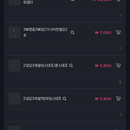
워셉터
1
3뼈영혼3뼈창2가시박힌철관2
₩ 7,000
솟
1
2냉갑3애쉴워스태프/룬스태프
₩ 3,800
9
2냉갑3애쉴1빙하워스태프
₩ 3,800
1