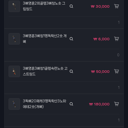
3뼈영혼2피골렘3뼈창노솟 그
₩ 30,000
림원드
1
3뼈영혼3뼈창1맹독확산2솟 개
₩ 6,000
뼈
0
3뼈영혼3뼈창1골렘숙련노솟 고
₩ 50,000
스트원드
1
3독뼈20패캐3맹독확산3노화
₩ 180,000
에테2솟(개뼈)
1