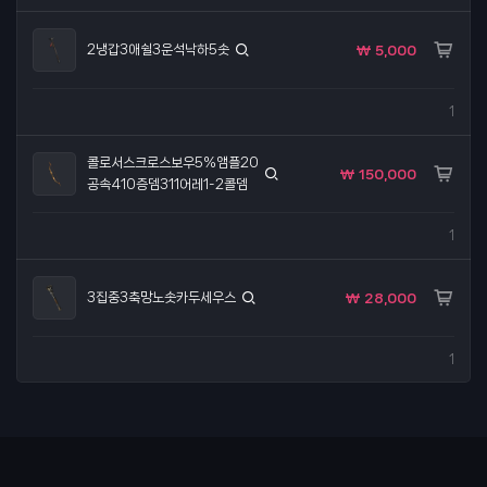
2냉갑3애쉴3운석낙하5솟
₩ 5,000
1
콜로서스크로스보우5%앰플20
₩ 150,000
공속410증뎀311어레1-2콜뎀
1
3집중3축망노솟카두세우스
₩ 28,000
1