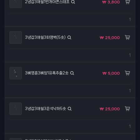
2냉갑3애쉴1번개아콘스태프
₩ 3,800
1
3냉갑3애쉴3화염벽(5솟)
₩ 25,000
1
3뼈영혼3뼈창1유혹추출2솟
₩ 5,000
1
3냉갑3애쉴3운석낙하5솟
₩ 25,000
1