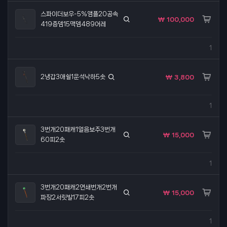
스파이더보우-5%앰플20공속
₩ 100,000
419증뎀15맥뎀489어레
1
2냉갑3애쉴1운석낙하5솟
₩ 3,800
1
3번개20패캐1얼음보주3번개
₩ 15,000
60피2솟
1
3번개20패캐2연쇄번개2번개
₩ 15,000
파장2서릿발17피2솟
1